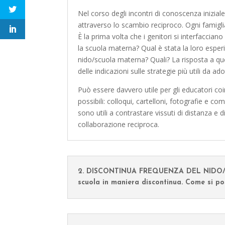
Nel corso degli incontri di conoscenza inizial
attraverso lo scambio reciproco. Ogni famiglia 
È la prima volta che i genitori si interfaccian
la scuola materna? Qual è stata la loro esper
nido/scuola materna? Quali? La risposta a qu
delle indicazioni sulle strategie più utili da 
Può essere davvero utile per gli educatori coinv
possibili: colloqui, cartelloni, fotografie e c
sono utili a contrastare vissuti di distanza e 
collaborazione reciproca.
2. DISCONTINUA FREQUENZA DEL NIDO/SCUO
scuola in maniera discontinua. Come si p