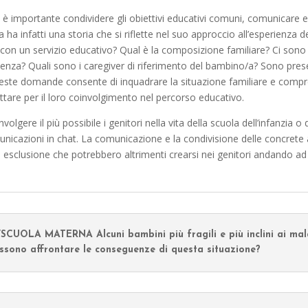
e è importante condividere gli obiettivi educativi comuni, comunicare e
ha infatti una storia che si riflette nel suo approccio all’esperienza d
o con un servizio educativo? Qual è la composizione familiare? Ci sono a
ienza? Quali sono i caregiver di riferimento del bambino/a? Sono presen
este domande consente di inquadrare la situazione familiare e compre
adottare per il loro coinvolgimento nel percorso educativo.
olgere il più possibile i genitori nella vita della scuola dell’infanzia o 
omunicazioni in chat. La comunicazione e la condivisione delle concrete 
di esclusione che potrebbero altrimenti crearsi nei genitori andando ad
LA MATERNA Alcuni bambini più fragili e più inclini ai mala
ossono affrontare le conseguenze di questa situazione?