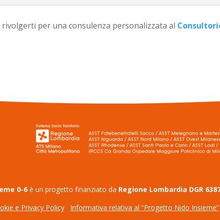
i rivolgerti per una consulenza personalizzata al
Consultori
ieme 0-6
è un progetto finanziato da
Regione Lombardia DGR 6387
okie e Privacy Policy
Informativa relativa al “Progetto Nido Insieme”