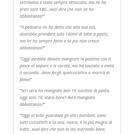
settimana è stato sempre attaccato, ma ne ha
presi solo 180…vuol dire che non ne ho
abbastanza!
”
“
Il pediatra mi ha detto che alla sua età,
dovrebbe prendere solo 180ml di latte a pasto,
ma lei ha sempre fame e se poi non cresce
abbastanza?
”
“
Oggi avrebbe dovuto mangiare la pastina con il
pesce al vapore e le carote, ma ha lasciato a metà
il secondo…devo fargli qualcos’altro o morirà di
fame!
”
“
Ieri sera ha mangiato ben 16 cucchiai di pasta,
oggi solo 10, starà bene? Avrà mangiato
abbastanza?
”
“
Oggi al nido guardavo gli altri bambini, sono
tutti cicciottelli e la mia, invece, è la più magra di
tutte…vuol dire che non la sto nutrendo bene,