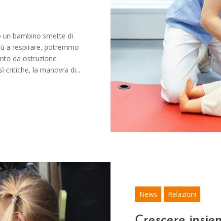
o un bambino smette di
 più a respirare, potremmo
ento da ostruzione
ì critiche, la manovra di...
News
Relazioni
Crescere insi