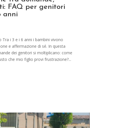
ti: FAQ per genitori
6 anni
Tra i 3 e i 6 anni i bambini vivono
ione e affermazione di sé. In questa
mande dei genitori si moltiplicano: come
usto che mio figlio provi frustrazione?...