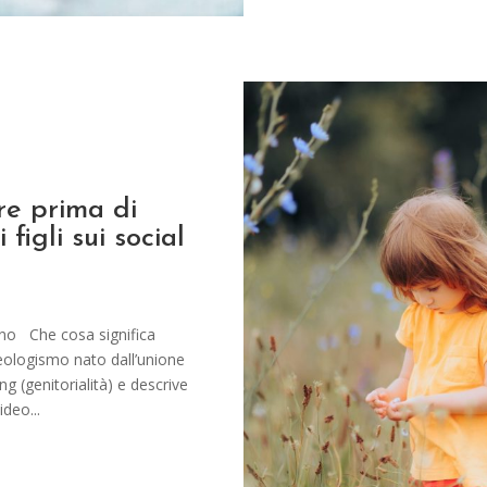
re prima di
 figli sui social
ano Che cosa significa
eologismo nato dall’unione
ng (genitorialità) e descrive
ideo...