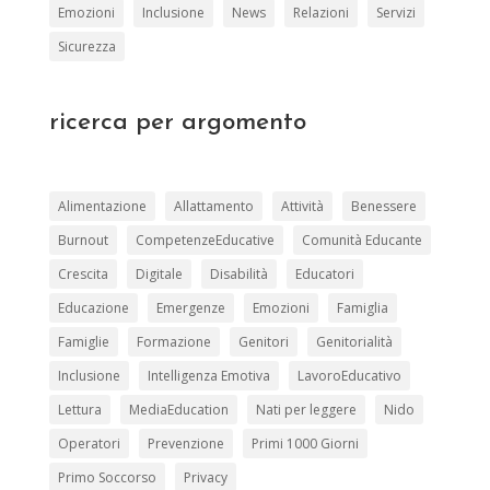
Emozioni
Inclusione
News
Relazioni
Servizi
Sicurezza
ricerca per argomento
Alimentazione
Allattamento
Attività
Benessere
Burnout
CompetenzeEducative
Comunità Educante
Crescita
Digitale
Disabilità
Educatori
Educazione
Emergenze
Emozioni
Famiglia
Famiglie
Formazione
Genitori
Genitorialità
Inclusione
Intelligenza Emotiva
LavoroEducativo
Lettura
MediaEducation
Nati per leggere
Nido
Operatori
Prevenzione
Primi 1000 Giorni
Primo Soccorso
Privacy