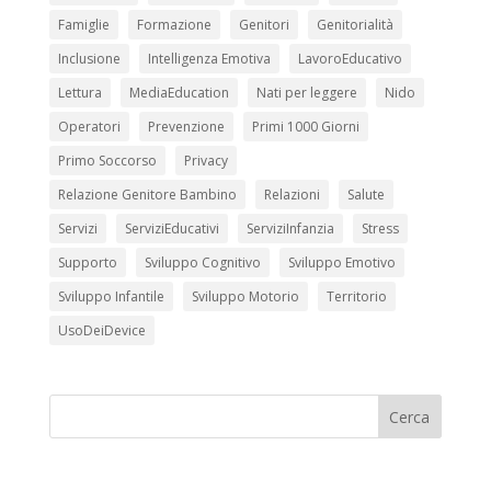
Famiglie
Formazione
Genitori
Genitorialità
Inclusione
Intelligenza Emotiva
LavoroEducativo
Lettura
MediaEducation
Nati per leggere
Nido
Operatori
Prevenzione
Primi 1000 Giorni
Primo Soccorso
Privacy
Relazione Genitore Bambino
Relazioni
Salute
Servizi
ServiziEducativi
ServiziInfanzia
Stress
Supporto
Sviluppo Cognitivo
Sviluppo Emotivo
Sviluppo Infantile
Sviluppo Motorio
Territorio
UsoDeiDevice