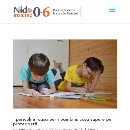
I pericoli in casa per i bambini: cosa sapere per
proteggerli
da
Nido Insieme
|
23 Dicembre 2025
|
News
,