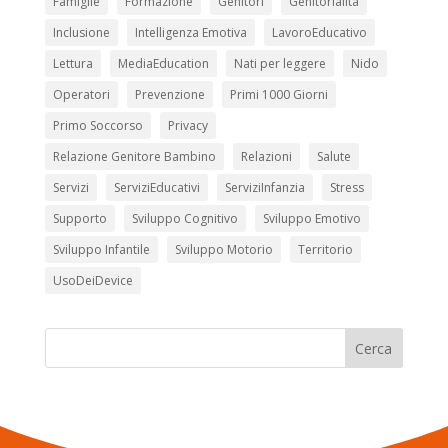
Famiglie
Formazione
Genitori
Genitorialità
Inclusione
Intelligenza Emotiva
LavoroEducativo
Lettura
MediaEducation
Nati per leggere
Nido
Operatori
Prevenzione
Primi 1000 Giorni
Primo Soccorso
Privacy
Relazione Genitore Bambino
Relazioni
Salute
Servizi
ServiziEducativi
ServiziInfanzia
Stress
Supporto
Sviluppo Cognitivo
Sviluppo Emotivo
Sviluppo Infantile
Sviluppo Motorio
Territorio
UsoDeiDevice