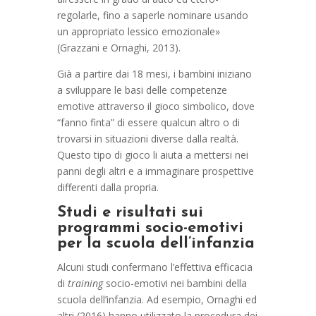
regolarle, fino a saperle nominare usando
un appropriato lessico emozionale»
(Grazzani e Ornaghi, 2013).
Già a partire dai 18 mesi, i bambini iniziano
a sviluppare le basi delle competenze
emotive attraverso il gioco simbolico, dove
“fanno finta” di essere qualcun altro o di
trovarsi in situazioni diverse dalla realtà.
Questo tipo di gioco li aiuta a mettersi nei
panni degli altri e a immaginare prospettive
differenti dalla propria.
Studi e risultati sui
programmi socio-emotivi
per la scuola dell’infanzia
Alcuni studi confermano l’effettiva efficacia
di
training
socio-emotivi nei bambini della
scuola dell’infanzia. Ad esempio, Ornaghi ed
altri (2016) hanno utilizzato la procedura dei